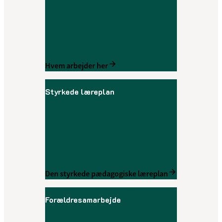
Hvem arbejder her
Styrkede læreplan
Den styrkede pædagogiske læreplan
Forældresamarbejde