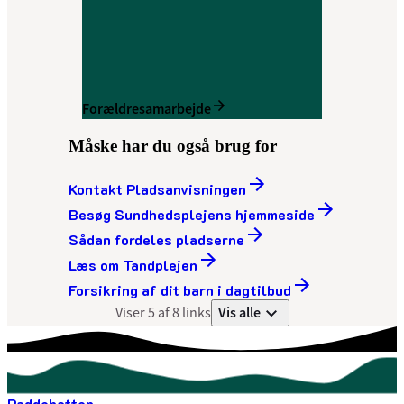
Forældresamarbejde
Måske har du også brug for
Kontakt Pladsanvisningen
Besøg Sundhedsplejens hjemmeside
Sådan fordeles pladserne
Læs om Tandplejen
Forsikring af dit barn i dagtilbud
Vis alle
Viser 5 af 8 links
Paddehatten