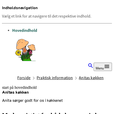
Indholdsnavigation
Vælg et link for at navigere til det respektive indhold.
gå til
Hovedindhold
Menu
Forside
Praktisk information
Anitas køkken
start på hovedindhold
Anitas køkken
senest opdateret 30. september 2025
Anita sørger godt for os i køkkenet