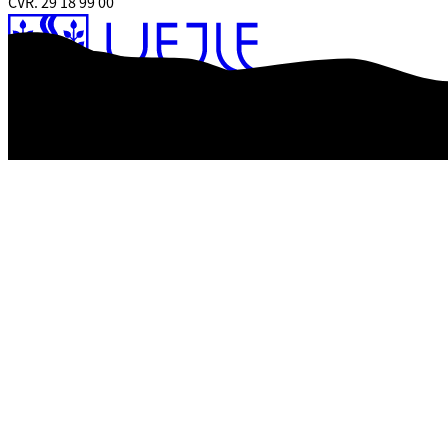
CVR. 29 18 99 00
Tilgængelighedserklæring
Databeskyttelse
Kontrolrapport