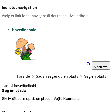
Indholdsnavigation
Vælg et link for at navigere til det respektive indhold.
gå til
Hovedindhold
Menu
Forside
Sådan søger du en plads
Søg en plads
start på hovedindhold
Søg en plads
senest opdateret 9. juli 2025
Skriv dit barn op til en plads i Vejle Kommune