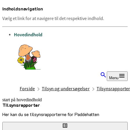
Indholdsnavigation
Vælg et link for at navigere til det respektive indhold.
gå til
Hovedindhold
Menu
Forside
Tilsyn og undersøgelser
Tilsynsrapporte
start på hovedindhold
Tilsynsrapporter
senest opdateret 10. april 2026
Her kan du se tilsynsrapporterne for Paddehatten